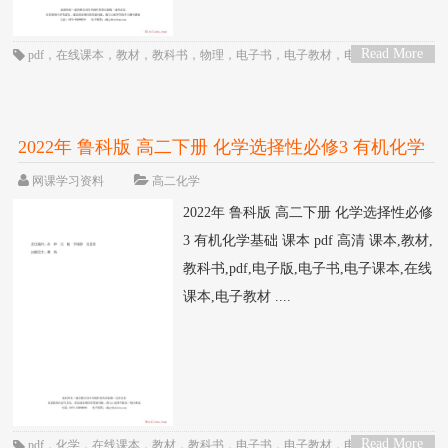
Read More
pdf
，
在线课本
，
教材
，
教科书
，
物理
，
电子书
，
电子教材
，
电子版
，
电子
>
课本
，
课本
，
高中
，
高二
，
鲁科版
2022年 鲁科版 高二下册 化学选择性必修3 有机化学
基础 课本 pdf 高清
网课学习资料
高二化学
2022年 鲁科版 高二下册 化学选择性必修
3 有机化学基础 课本 pdf 高清 课本,教材,
教科书,pdf,电子版,电子书,电子课本,在线
课本,电子教材 ....
Read More
pdf
，
化学
，
在线课本
，
教材
，
教科书
，
电子书
，
电子教材
，
电子版
，
电子