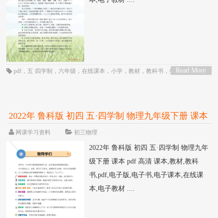
Read More
pdf
，
五·四学制
，
六年级
，
在线课本
，
小学
，
教材
，
教科书
，
生物
，
电子
>
书
，
电子教材
，
电子版
，
电子课本
，
课本
，
鲁科版
2022年 鲁科版 初四 五·四学制 物理九年级下册 课本
pdf 高清
网课学习资料
初三物理
2022年 鲁科版 初四 五·四学制 物理九年
级下册 课本 pdf 高清 课本,教材,教科
书,pdf,电子版,电子书,电子课本,在线课
本,电子教材 ....