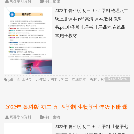
网课学习资料
初二物理
2022年 鲁科版 初三 五·四学制 物理八年
级上册 课本 pdf 高清 课本,教材,教科
书,pdf,电子版,电子书,电子课本,在线课
本,电子教材 ....
Read More
pdf
，
五·四学制
，
八年级
，
初中
，
初二
，
在线课本
，
教材
，
教科书
，
物理
，
>
电子书
，
电子教材
，
电子版
，
电子课本
，
课本
，
鲁科版
2022年 鲁科版 初二 五·四学制 生物学七年级下册 课
本 pdf 高清
网课学习资料
初一生物
2022年 鲁科版 初二 五·四学制 生物学七