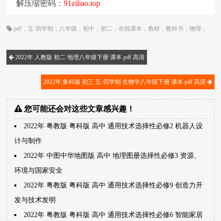
解压缩密码：
91ziliao.top
pdf
，
五·四学制
，
八年级
，
初中
，
初二
，
在线课本
，
教材
，
教科书
，
物理
，
电子书
，
电子教材
，
电子版
，
电子课本
，
课本
，
鲁科版
2022年 人教版 初二 地理八年级下册 课本 pdf 高清
2022年 鲁科版 初三 五·四学制 生物学八年级下册 课本 pdf 高清
您可能还会对这些文章感兴趣！
2022年 粤教版 粤科版 高中 通用技术选择性必修2 机器人设
计与制作
2022年 中图中华地图版 高中 地理图册选择性必修3 资源、
环境与国家安全
2022年 粤教版 粤科版 高中 通用技术选择性必修9 创造力开
发与技术发明
2022年 粤教版 粤科版 高中 通用技术选择性必修6 智能家居