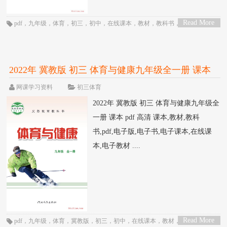
Read More
pdf
，
九年级
，
体育
，
初三
，
初中
，
在线课本
，
教材
，
教科书
，
教科版
，
电
>
子书
，
电子教材
，
电子版
，
电子课本
，
课本
2022年 冀教版 初三 体育与健康九年级全一册 课本
pdf 高清
网课学习资料
初三体育
2022年 冀教版 初三 体育与健康九年级全
一册 课本 pdf 高清 课本,教材,教科
书,pdf,电子版,电子书,电子课本,在线课
本,电子教材 ....
Read More
pdf
，
九年级
，
体育
，
冀教版
，
初三
，
初中
，
在线课本
，
教材
，
教科书
，
电