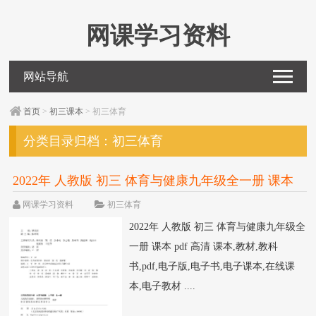
网课学习资料
网站导航
首页
>
初三课本
> 初三体育
分类目录归档：
初三体育
2022年 人教版 初三 体育与健康九年级全一册 课本
pdf 高清
网课学习资料
初三体育
2022年 人教版 初三 体育与健康九年级全
一册 课本 pdf 高清 课本,教材,教科
书,pdf,电子版,电子书,电子课本,在线课
本,电子教材 ....