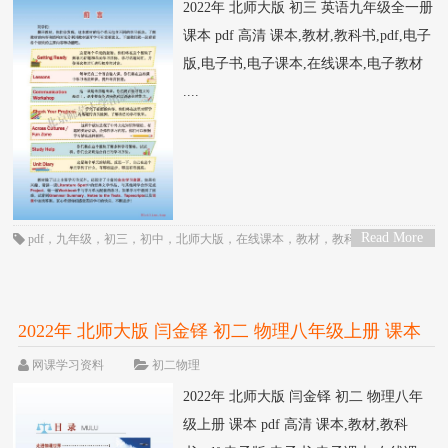
2022年 北师大版 初三 英语九年级全一册
课本 pdf 高清 课本,教材,教科书,pdf,电子
版,电子书,电子课本,在线课本,电子教材
....
Read More
pdf
，
九年级
，
初三
，
初中
，
北师大版
，
在线课本
，
教材
，
教科书
，
电子
>
书
，
电子教材
，
电子版
，
电子课本
，
英语
，
课本
2022年 北师大版 闫金铎 初二 物理八年级上册 课本
pdf 高清
网课学习资料
初二物理
2022年 北师大版 闫金铎 初二 物理八年
级上册 课本 pdf 高清 课本,教材,教科