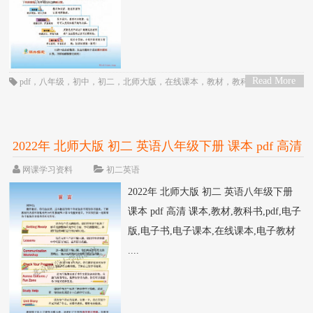
Read More
pdf
，
八年级
，
初中
，
初二
，
北师大版
，
在线课本
，
教材
，
教科书
，
物理
，
>
电子书
，
电子教材
，
电子版
，
电子课本
，
课本
，
郭玉英
2022年 北师大版 初二 英语八年级下册 课本 pdf 高清
网课学习资料
初二英语
2022年 北师大版 初二 英语八年级下册
课本 pdf 高清 课本,教材,教科书,pdf,电子
版,电子书,电子课本,在线课本,电子教材
....