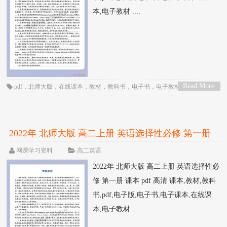
本,电子教材 ....
Read More
pdf
，
北师大版
，
在线课本
，
教材
，
教科书
，
电子书
，
电子教材
，
电子版
，
>
电子课本
，
英语
，
课本
，
高一
，
高中
2022年 北师大版 高二上册 英语选择性必修 第一册
课本 pdf 高清
网课学习资料
高二英语
2022年 北师大版 高二上册 英语选择性必
修 第一册 课本 pdf 高清 课本,教材,教科
书,pdf,电子版,电子书,电子课本,在线课
本,电子教材 ....