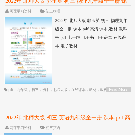
2022年 北师大版 郭玉英 初三 物理九年级全一册 课
本 pdf 高清
网课学习资料
初三物理
2022年 北师大版 郭玉英 初三 物理九年
级全一册 课本 pdf 高清 课本,教材,教科
书,pdf,电子版,电子书,电子课本,在线课
本,电子教材 ....
Read More
pdf
，
九年级
，
初三
，
初中
，
北师大版
，
在线课本
，
教材
，
教科书
，
物理
，
>
电子书
，
电子教材
，
电子版
，
电子课本
，
课本
，
郭玉英
2022年 北师大版 初三 英语九年级全一册 课本 pdf 高
清
网课学习资料
初三英语