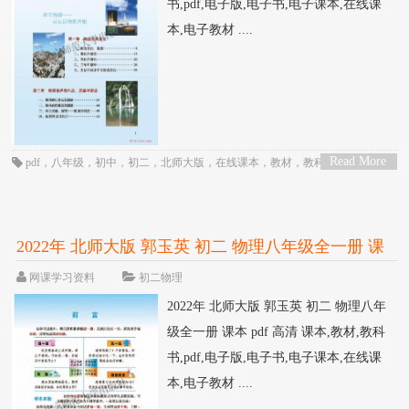
书,pdf,电子版,电子书,电子课本,在线课
本,电子教材 ....
Read More
pdf
，
八年级
，
初中
，
初二
，
北师大版
，
在线课本
，
教材
，
教科书
，
物理
，
>
电子书
，
电子教材
，
电子版
，
电子课本
，
课本
，
闫金铎
2022年 北师大版 郭玉英 初二 物理八年级全一册 课
本 pdf 高清
网课学习资料
初二物理
2022年 北师大版 郭玉英 初二 物理八年
级全一册 课本 pdf 高清 课本,教材,教科
书,pdf,电子版,电子书,电子课本,在线课
本,电子教材 ....