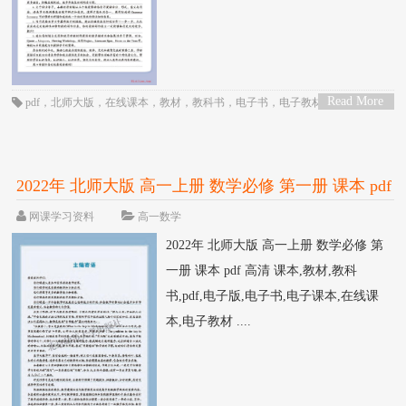
Read More
pdf
，
北师大版
，
在线课本
，
教材
，
教科书
，
电子书
，
电子教材
，
电子版
，
>
电子课本
，
英语
，
课本
，
高中
，
高二
2022年 北师大版 高一上册 数学必修 第一册 课本 pdf
高清
网课学习资料
高一数学
2022年 北师大版 高一上册 数学必修 第
一册 课本 pdf 高清 课本,教材,教科
书,pdf,电子版,电子书,电子课本,在线课
本,电子教材 ....