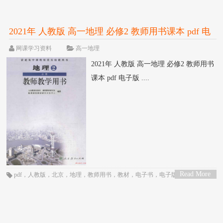
2021年 人教版 高一地理 必修2 教师用书课本 pdf 电
子版
网课学习资料
高一地理
2021年 人教版 高一地理 必修2 教师用书
课本 pdf 电子版 ....
Read More
pdf
，
人教版
，
北京
，
地理
，
教师用书
，
教材
，
电子书
，
电子版
，
电子课
>
本
，
统编版
，
网课
，
课本
，
高一
，
高中