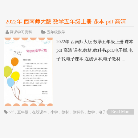
2022年 西南师大版 数学五年级上册 课本 pdf 高清
网课学习资料
五年级数学
2022年 西南师大版 数学五年级上册 课本
pdf 高清 课本,教材,教科书,pdf,电子版,电
子书,电子课本,在线课本,电子教材 ....
Read More
pdf
，
五年级
，
在线课本
，
小学
，
教材
，
教科书
，
数学
，
电子书
，
电子教
>
材
，
电子版
，
电子课本
，
西南师大版
，
课本