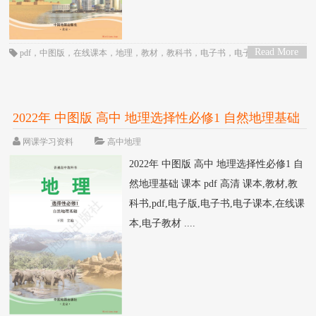
Read More
pdf
，
中图版
，
在线课本
，
地理
，
教材
，
教科书
，
电子书
，
电子教材
，
电子
>
版
，
电子课本
，
课本
，
高三
，
高中
，
高二
2022年 中图版 高中 地理选择性必修1 自然地理基础
课本 pdf 高清
网课学习资料
高中地理
2022年 中图版 高中 地理选择性必修1 自
然地理基础 课本 pdf 高清 课本,教材,教
科书,pdf,电子版,电子书,电子课本,在线课
本,电子教材 ....