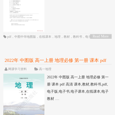
Read More
pdf
，
中图中华地图版
，
在线课本
，
地理
，
教材
，
教科书
，
电子书
，
电子教
>
材
，
电子版
，
电子课本
，
课本
，
高一
，
高中
2022年 中图版 高一上册 地理必修 第一册 课本 pdf
高清
网课学习资料
高一地理
2022年 中图版 高一上册 地理必修 第一
册 课本 pdf 高清 课本,教材,教科书,pdf,
电子版,电子书,电子课本,在线课本,电子
教材 ....