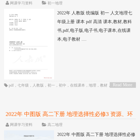
本 pdf 高清
网课学习资料
初一地理
2022年 人教版 统编版 初一 人文地理七
年级上册 课本 pdf 高清 课本,教材,教科
书,pdf,电子版,电子书,电子课本,在线课
本,电子教材 ....
Read More
pdf
，
七年级
，
人教版
，
初一
，
初中
，
在线课本
，
地理
，
教材
，
教科书
，
电
>
子书
，
电子教材
，
电子版
，
电子课本
，
统编版
，
课本
2022年 中图版 高二下册 地理选择性必修3 资源、环
境与国家安全 课本 pdf 高清
网课学习资料
高二地理
2022年 中图版 高二下册 地理选择性必修