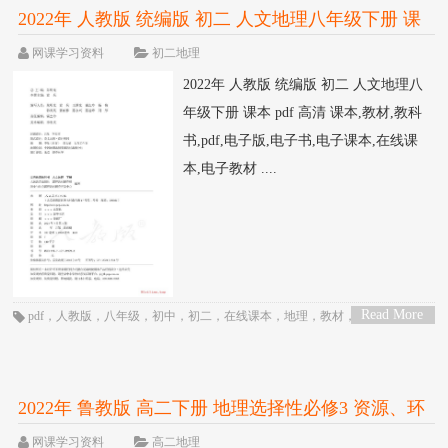
2022年 人教版 统编版 初二 人文地理八年级下册 课
本 pdf 高清
网课学习资料
初二地理
2022年 人教版 统编版 初二 人文地理八
年级下册 课本 pdf 高清 课本,教材,教科
书,pdf,电子版,电子书,电子课本,在线课
本,电子教材 ....
Read More
pdf
，
人教版
，
八年级
，
初中
，
初二
，
在线课本
，
地理
，
教材
，
教科书
，
电
>
子书
，
电子教材
，
电子版
，
电子课本
，
统编版
，
课本
2022年 鲁教版 高二下册 地理选择性必修3 资源、环
境与国家安全 课本 pdf 高清
网课学习资料
高二地理