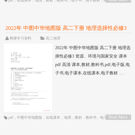
pdf
，
在线课本
，
地理
，
教材
，
教科书
，
电子书
，
电子教材
，
电子版
，
电子
>
课本
，
课本
，
高三
，
高中
，
高二
，
鲁教版
2022年 中图中华地图版 高二下册 地理选择性必修3
资源、环境与国家安全
网课学习资料
高二地理
2022年 中图中华地图版 高二下册 地理选
择性必修3 资源、环境与国家安全 课本
pdf 高清 课本,教材,教科书,pdf,电子版,电
子书,电子课本,在线课本,电子教材 ....
Read More
pdf
，
中图中华地图版
，
在线课本
，
地理
，
教材
，
教科书
，
电子书
，
电子教
>
材
，
电子版
，
电子课本
，
课本
，
高中
，
高二