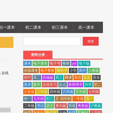
初一课本
初二课本
初三课本
高一课本
高二
资料分类
课本
电子课本
电子书
教材
pdf
电子版
在线课本
电子教材
教科书
小学
高中
人教版
本,在线
初中
高二
统编版
高三
网课
英语
北京
音乐
美术
数学
在线学习
起点
教师用书
科学
初二
八年级
三年级
四年级
六年级
五年级
七年级
初一
九年级
初三
五·四学制
一年级
高一
二年级
书法
语文
青岛版
简谱
粤教版
沪教版
物理
鲁教版
教科版
生物
地理
苏教版
人音版