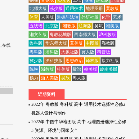
北师大版
苏少版
通用技术
地理图册
冀教版
体育
人美版
道德与法治
外研社版
化学
艺术
五线谱
北京版
湘教版
辽海版
吴斌
湘美版
湘文艺版
粤教花城版
西南师大版
沪科教版
鲁科版
华东师大版
冀美版
中图版
鄂教版
本,在线
粤科版
湘科版
大象社版
冀人版
科普版
冀少版
沪科技版
思想政治
译林版
接力社版
陈琳
浙教版
桂美版
敬谱
赣美版
岭南美版
杨力
浙人美版
吴欣
粤人版
近期资料
2022年 粤教版 粤科版 高中 通用技术选择性必修2
机器人设计与制作
2022年 中图中华地图版 高中 地理图册选择性必修
3 资源、环境与国家安全