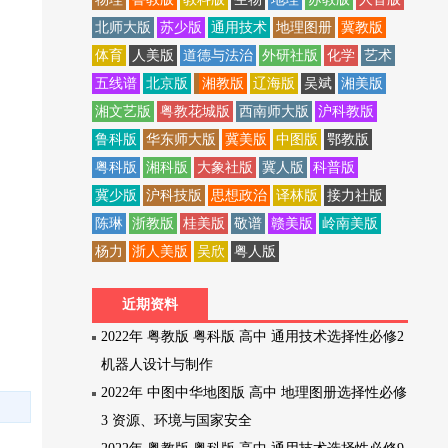
北师大版
苏少版
通用技术
地理图册
冀教版
体育
人美版
道德与法治
外研社版
化学
艺术
五线谱
北京版
湘教版
辽海版
吴斌
湘美版
湘文艺版
粤教花城版
西南师大版
沪科教版
鲁科版
华东师大版
冀美版
中图版
鄂教版
粤科版
湘科版
大象社版
冀人版
科普版
冀少版
沪科技版
思想政治
译林版
接力社版
陈琳
浙教版
桂美版
敬谱
赣美版
岭南美版
杨力
浙人美版
吴欣
粤人版
近期资料
2022年 粤教版 粤科版 高中 通用技术选择性必修2
机器人设计与制作
2022年 中图中华地图版 高中 地理图册选择性必修
3 资源、环境与国家安全