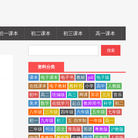
初一课本
初二课本
初三课本
高一课本
高二
资料分类
课本
电子课本
电子书
教材
pdf
电子版
在线课本
电子教材
教科书
小学
高中
人教版
初中
高二
统编版
高三
网课
英语
北京
音乐
美术
数学
在线学习
起点
教师用书
科学
初二
八年级
三年级
四年级
六年级
五年级
七年级
初一
九年级
初三
五·四学制
一年级
高一
二年级
书法
语文
青岛版
简谱
粤教版
沪教版
物理
鲁教版
教科版
生物
地理
苏教版
人音版