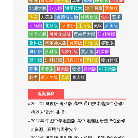
北师大版
苏少版
通用技术
地理图册
冀教版
体育
人美版
道德与法治
外研社版
化学
艺术
五线谱
北京版
湘教版
辽海版
吴斌
湘美版
湘文艺版
粤教花城版
西南师大版
沪科教版
鲁科版
华东师大版
冀美版
中图版
鄂教版
粤科版
湘科版
大象社版
冀人版
科普版
冀少版
沪科技版
思想政治
译林版
接力社版
陈琳
浙教版
桂美版
敬谱
赣美版
岭南美版
杨力
浙人美版
吴欣
粤人版
近期资料
2022年 粤教版 粤科版 高中 通用技术选择性必修2
机器人设计与制作
2022年 中图中华地图版 高中 地理图册选择性必修
3 资源、环境与国家安全