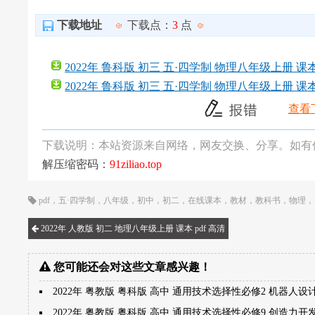
下载地址
下载点：
3
点
2022年 鲁科版 初三 五·四学制 物理八年级上册 课本 
2022年 鲁科版 初三 五·四学制 物理八年级上册 课本 
查看
下载说明：本站资源来自网络，网友交换、分享。如有
解压缩密码：
91ziliao.top
pdf
，
五·四学制
，
八年级
，
初中
，
初二
，
在线课本
，
教材
，
教科书
，
物理
，
2022年 人教版 初二 地理八年级上册 课本 pdf 高清
您可能还会对这些文章感兴趣！
2022年 粤教版 粤科版 高中 通用技术选择性必修2 机器人设
2022年 粤教版 粤科版 高中 通用技术选择性必修9 创造力