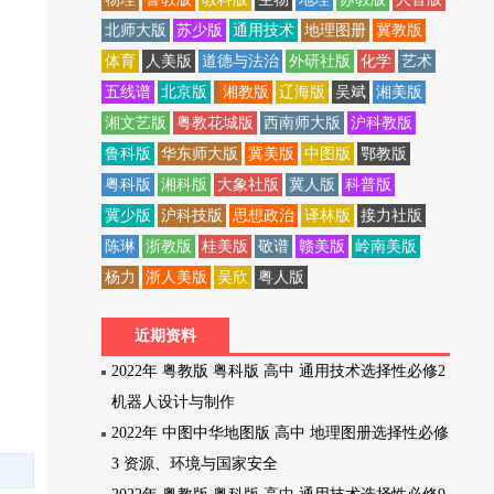
北师大版
苏少版
通用技术
地理图册
冀教版
体育
人美版
道德与法治
外研社版
化学
艺术
五线谱
北京版
湘教版
辽海版
吴斌
湘美版
湘文艺版
粤教花城版
西南师大版
沪科教版
鲁科版
华东师大版
冀美版
中图版
鄂教版
粤科版
湘科版
大象社版
冀人版
科普版
冀少版
沪科技版
思想政治
译林版
接力社版
陈琳
浙教版
桂美版
敬谱
赣美版
岭南美版
杨力
浙人美版
吴欣
粤人版
近期资料
2022年 粤教版 粤科版 高中 通用技术选择性必修2
机器人设计与制作
2022年 中图中华地图版 高中 地理图册选择性必修
3 资源、环境与国家安全