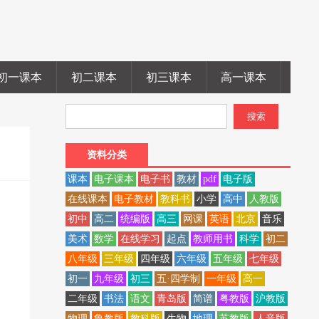
初一课本
初二课本
初三课本
高一课本
高二
资料分类
课本
电子课本
电子书
教材
pdf
电子版
在线课本
电子教材
教科书
小学
高中
人教版
初中
高二
统编版
高三
网课
英语
北京
音乐
美术
数学
在线学习
起点
教师用书
科学
初二
八年级
三年级
四年级
六年级
五年级
七年级
初一
九年级
初三
五·四学制
一年级
高一
二年级
书法
语文
青岛版
简谱
粤教版
沪教版
物理
鲁教版
教科版
生物
地理
苏教版
人音版