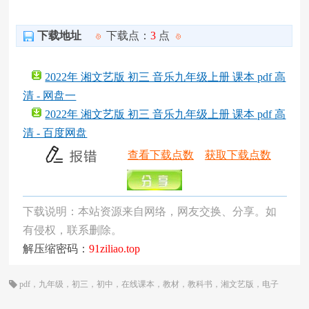
下载地址
下载点：
3
点
2022年 湘文艺版 初三 音乐九年级上册 课本 pdf 高
清 - 网盘一
2022年 湘文艺版 初三 音乐九年级上册 课本 pdf 高
清 - 百度网盘
查看下载点数
获取下载点数
下载说明：本站资源来自网络，网友交换、分享。如
有侵权，联系删除。
解压缩密码：
91ziliao.top
pdf
，
九年级
，
初三
，
初中
，
在线课本
，
教材
，
教科书
，
湘文艺版
，
电子
书
，
电子教材
，
电子版
，
电子课本
，
课本
，
音乐