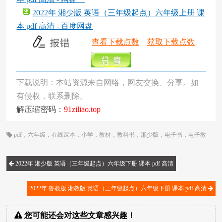
2022年 湘少版 英语（三年级起点）六年级上册 课
本 pdf 高清 - 百度网盘
查看下载点数
获取下载点数
下载说明：本站资源来自网络，网友交换、分享。如
有侵权，联系删除。
解压缩密码：
91ziliao.top
pdf
，
六年级
，
在线课本
，
小学
，
教材
，
教科书
，
湘少版
，
电子书
，
电子教
材
，
电子版
，
电子课本
，
英语
，
课本
，
起点
2022年 湘少版 英语（三年级起点）六年级下册 课本 pdf 高清
2022年 鲁教版 湘教版 英语（三年级起点）六年级下册 课本 pdf 高清
您可能还会对这些文章感兴趣！