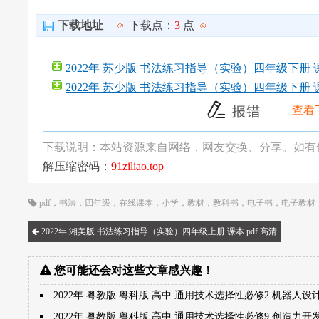
下载地址
下载点：
3
点
2022年 苏少版 书法练习指导（实验）四年级下册 课本 
2022年 苏少版 书法练习指导（实验）四年级下册 课本
查看
下载说明：本站资源来自网络，网友交换、分享。如有
解压缩密码：
91ziliao.top
pdf
，
书法
，
四年级
，
在线课本
，
小学
，
教材
，
教科书
，
电子书
，
电子教材
2022年 湘美版 书法练习指导（实验）四年级上册 课本 pdf 高清
您可能还会对这些文章感兴趣！
2022年 粤教版 粤科版 高中 通用技术选择性必修2 机器人设
2022年 粤教版 粤科版 高中 通用技术选择性必修9 创造力