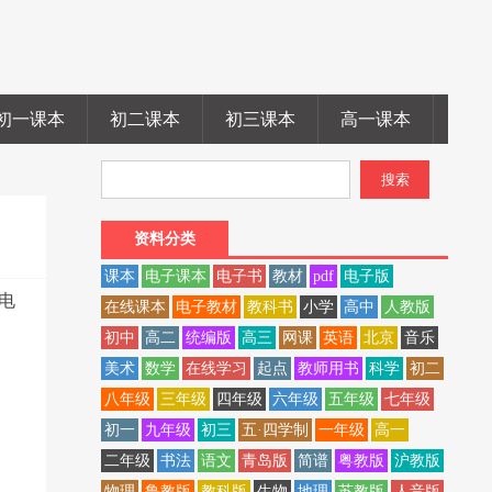
初一课本
初二课本
初三课本
高一课本
高二
资料分类
课本
电子课本
电子书
教材
pdf
电子版
,电
在线课本
电子教材
教科书
小学
高中
人教版
初中
高二
统编版
高三
网课
英语
北京
音乐
美术
数学
在线学习
起点
教师用书
科学
初二
八年级
三年级
四年级
六年级
五年级
七年级
初一
九年级
初三
五·四学制
一年级
高一
二年级
书法
语文
青岛版
简谱
粤教版
沪教版
物理
鲁教版
教科版
生物
地理
苏教版
人音版