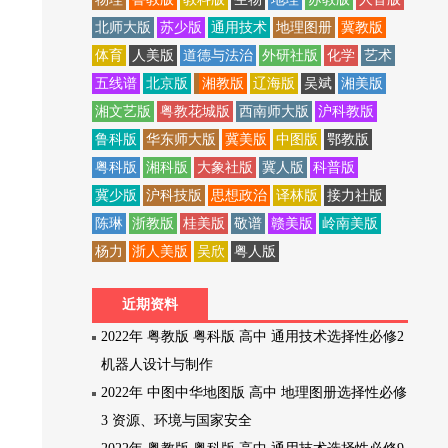
北师大版
苏少版
通用技术
地理图册
冀教版
体育
人美版
道德与法治
外研社版
化学
艺术
五线谱
北京版
湘教版
辽海版
吴斌
湘美版
湘文艺版
粤教花城版
西南师大版
沪科教版
鲁科版
华东师大版
冀美版
中图版
鄂教版
粤科版
湘科版
大象社版
冀人版
科普版
冀少版
沪科技版
思想政治
译林版
接力社版
陈琳
浙教版
桂美版
敬谱
赣美版
岭南美版
杨力
浙人美版
吴欣
粤人版
近期资料
2022年 粤教版 粤科版 高中 通用技术选择性必修2
机器人设计与制作
2022年 中图中华地图版 高中 地理图册选择性必修
3 资源、环境与国家安全