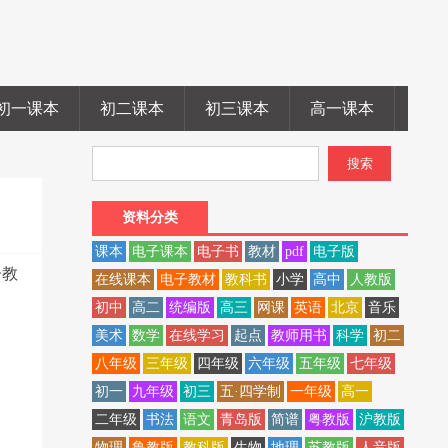
初一课本
初二课本
初三课本
高一课本
高二
资料分类
课本
电子课本
电子书
教材
pdf
电子版
子教
在线课本
电子教材
教科书
小学
高中
人教版
初中
高二
统编版
高三
网课
英语
北京
音乐
美术
数学
在线学习
起点
教师用书
科学
初二
八年级
三年级
四年级
六年级
五年级
七年级
初一
九年级
初三
五·四学制
一年级
高一
二年级
书法
语文
青岛版
简谱
粤教版
沪教版
物理
鲁教版
教科版
生物
地理
苏教版
人音版