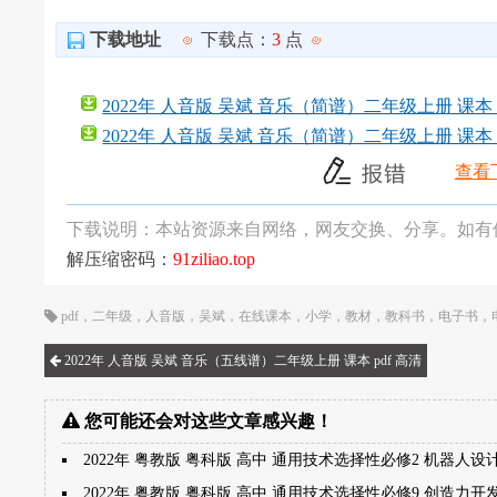
下载地址
下载点：
3
点
2022年 人音版 吴斌 音乐（简谱）二年级上册 课本 pd
2022年 人音版 吴斌 音乐（简谱）二年级上册 课本 p
查看
下载说明：本站资源来自网络，网友交换、分享。如有
解压缩密码：
91ziliao.top
pdf
，
二年级
，
人音版
，
吴斌
，
在线课本
，
小学
，
教材
，
教科书
，
电子书
，
2022年 人音版 吴斌 音乐（五线谱）二年级上册 课本 pdf 高清
您可能还会对这些文章感兴趣！
2022年 粤教版 粤科版 高中 通用技术选择性必修2 机器人设
2022年 粤教版 粤科版 高中 通用技术选择性必修9 创造力