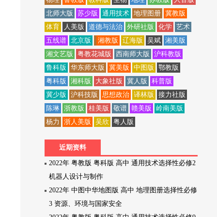
北师大版
苏少版
通用技术
地理图册
冀教版
体育
人美版
道德与法治
外研社版
化学
艺术
五线谱
北京版
湘教版
辽海版
吴斌
湘美版
湘文艺版
粤教花城版
西南师大版
沪科教版
鲁科版
华东师大版
冀美版
中图版
鄂教版
粤科版
湘科版
大象社版
冀人版
科普版
冀少版
沪科技版
思想政治
译林版
接力社版
陈琳
浙教版
桂美版
敬谱
赣美版
岭南美版
杨力
浙人美版
吴欣
粤人版
近期资料
2022年 粤教版 粤科版 高中 通用技术选择性必修2
机器人设计与制作
2022年 中图中华地图版 高中 地理图册选择性必修
3 资源、环境与国家安全