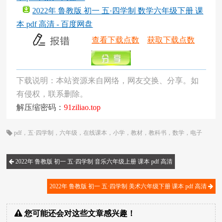
2022年 鲁教版 初一 五·四学制 数学六年级下册 课
本 pdf 高清 - 百度网盘
查看下载点数
获取下载点数
下载说明：本站资源来自网络，网友交换、分享。如
有侵权，联系删除。
解压缩密码：
91ziliao.top
pdf
，
五·四学制
，
六年级
，
在线课本
，
小学
，
教材
，
教科书
，
数学
，
电子
书
，
电子教材
，
电子版
，
电子课本
，
课本
，
鲁教版
2022年 鲁教版 初一 五·四学制 音乐六年级上册 课本 pdf 高清
2022年 鲁教版 初一 五·四学制 美术六年级下册 课本 pdf 高清
您可能还会对这些文章感兴趣！