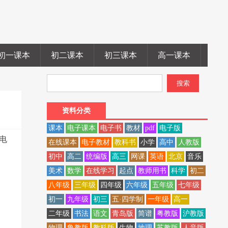
初一课本
初二课本
初三课本
高一课本
高二
资料分类
课本
电子课本
电子书
教材
pdf
电子版
,电
在线课本
电子教材
教科书
小学
高中
人教版
初中
高二
统编版
高三
网课
英语
北京
音乐
美术
数学
在线学习
起点
教师用书
科学
初二
八年级
三年级
四年级
六年级
五年级
七年级
初一
九年级
初三
五·四学制
一年级
高一
二年级
书法
语文
青岛版
简谱
粤教版
沪教版
物理
鲁教版
教科版
生物
地理
苏教版
人音版