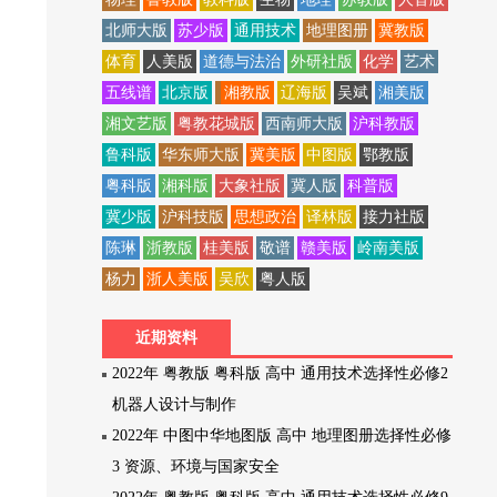
北师大版
苏少版
通用技术
地理图册
冀教版
体育
人美版
道德与法治
外研社版
化学
艺术
五线谱
北京版
湘教版
辽海版
吴斌
湘美版
湘文艺版
粤教花城版
西南师大版
沪科教版
鲁科版
华东师大版
冀美版
中图版
鄂教版
粤科版
湘科版
大象社版
冀人版
科普版
冀少版
沪科技版
思想政治
译林版
接力社版
陈琳
浙教版
桂美版
敬谱
赣美版
岭南美版
杨力
浙人美版
吴欣
粤人版
近期资料
2022年 粤教版 粤科版 高中 通用技术选择性必修2
机器人设计与制作
2022年 中图中华地图版 高中 地理图册选择性必修
3 资源、环境与国家安全