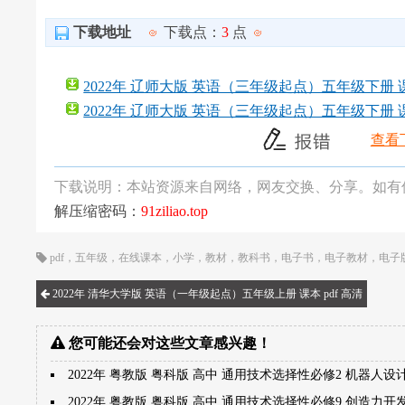
下载地址
下载点：
3
点
2022年 辽师大版 英语（三年级起点）五年级下册 课本 
2022年 辽师大版 英语（三年级起点）五年级下册 课本
查看
下载说明：本站资源来自网络，网友交换、分享。如有
解压缩密码：
91ziliao.top
pdf
，
五年级
，
在线课本
，
小学
，
教材
，
教科书
，
电子书
，
电子教材
，
电子
2022年 清华大学版 英语（一年级起点）五年级上册 课本 pdf 高清
您可能还会对这些文章感兴趣！
2022年 粤教版 粤科版 高中 通用技术选择性必修2 机器人设
2022年 粤教版 粤科版 高中 通用技术选择性必修9 创造力