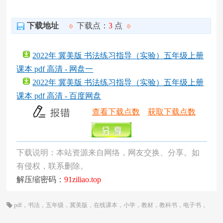
下载地址
下载点：
3
点
2022年 冀美版 书法练习指导（实验）五年级上册
课本 pdf 高清 - 网盘一
2022年 冀美版 书法练习指导（实验）五年级上册
课本 pdf 高清 - 百度网盘
查看下载点数
获取下载点数
下载说明：本站资源来自网络，网友交换、分享。如
有侵权，联系删除。
解压缩密码：
91ziliao.top
pdf
，
书法
，
五年级
，
冀美版
，
在线课本
，
小学
，
教材
，
教科书
，
电子书
，
电子教材
，
电子版
，
电子课本
，
课本