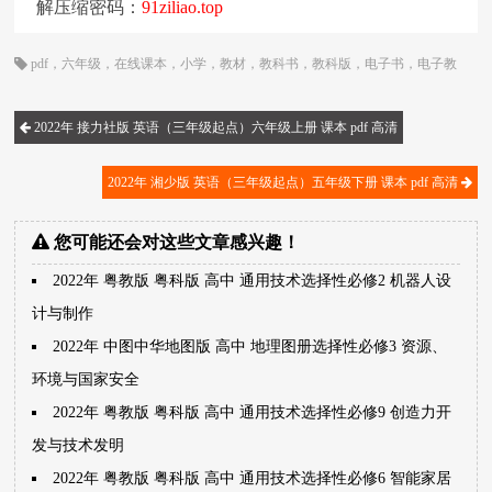
解压缩密码：
91ziliao.top
pdf
，
六年级
，
在线课本
，
小学
，
教材
，
教科书
，
教科版
，
电子书
，
电子教
材
，
电子版
，
电子课本
，
英语
，
课本
，
起点
，
鲁宗干
，
龚亚夫
2022年 接力社版 英语（三年级起点）六年级上册 课本 pdf 高清
2022年 湘少版 英语（三年级起点）五年级下册 课本 pdf 高清
您可能还会对这些文章感兴趣！
2022年 粤教版 粤科版 高中 通用技术选择性必修2 机器人设
计与制作
2022年 中图中华地图版 高中 地理图册选择性必修3 资源、
环境与国家安全
2022年 粤教版 粤科版 高中 通用技术选择性必修9 创造力开
发与技术发明
2022年 粤教版 粤科版 高中 通用技术选择性必修6 智能家居