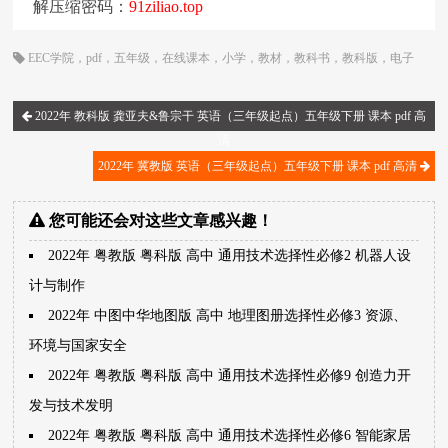
解压缩密码：
91ziliao.top
EEC学院
，
pdf
，
五年级
，
在线课本
，
小学
，
教材
，
教科书
，
教科版
，
电子
书
，
电子教材
，
电子版
，
电子课本
，
英语
，
课本
，
起点
2022年 教科版 龚亚夫&鲁宗干 英语（三年级起点）五年级下册 课本 pdf 高
清
2022年 冀教版 英语（三年级起点）五年级下册 课本 pdf 高清
您可能还会对这些文章感兴趣！
2022年 粤教版 粤科版 高中 通用技术选择性必修2 机器人设
计与制作
2022年 中图中华地图版 高中 地理图册选择性必修3 资源、
环境与国家安全
2022年 粤教版 粤科版 高中 通用技术选择性必修9 创造力开
发与技术发明
2022年 粤教版 粤科版 高中 通用技术选择性必修6 智能家居