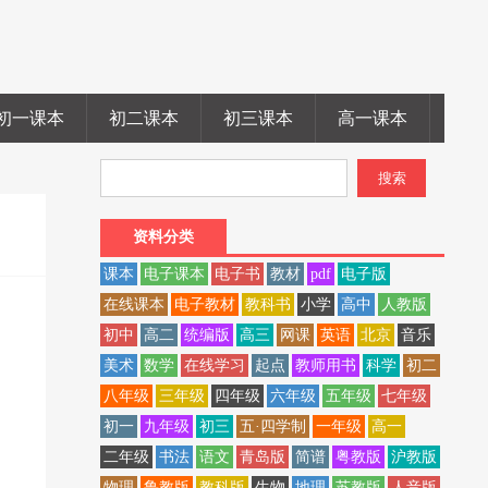
初一课本
初二课本
初三课本
高一课本
高二
资料分类
课本
电子课本
电子书
教材
pdf
电子版
在线课本
电子教材
教科书
小学
高中
人教版
初中
高二
统编版
高三
网课
英语
北京
音乐
美术
数学
在线学习
起点
教师用书
科学
初二
八年级
三年级
四年级
六年级
五年级
七年级
初一
九年级
初三
五·四学制
一年级
高一
二年级
书法
语文
青岛版
简谱
粤教版
沪教版
物理
鲁教版
教科版
生物
地理
苏教版
人音版