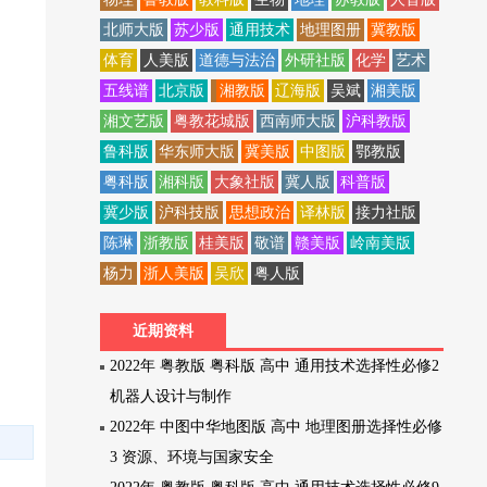
北师大版
苏少版
通用技术
地理图册
冀教版
体育
人美版
道德与法治
外研社版
化学
艺术
五线谱
北京版
湘教版
辽海版
吴斌
湘美版
湘文艺版
粤教花城版
西南师大版
沪科教版
鲁科版
华东师大版
冀美版
中图版
鄂教版
粤科版
湘科版
大象社版
冀人版
科普版
冀少版
沪科技版
思想政治
译林版
接力社版
陈琳
浙教版
桂美版
敬谱
赣美版
岭南美版
杨力
浙人美版
吴欣
粤人版
近期资料
2022年 粤教版 粤科版 高中 通用技术选择性必修2
机器人设计与制作
2022年 中图中华地图版 高中 地理图册选择性必修
3 资源、环境与国家安全