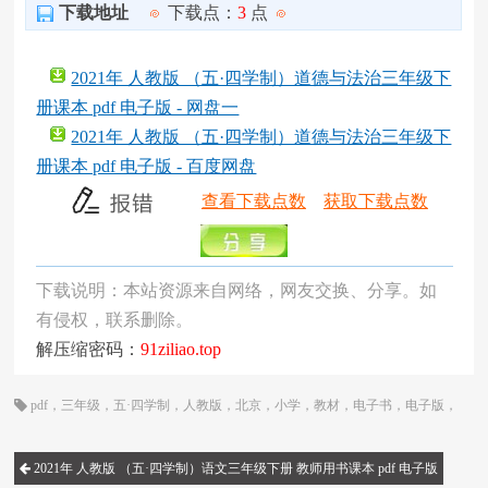
下载地址
下载点：
3
点
2021年 人教版 （五·四学制）道德与法治三年级下
册课本 pdf 电子版 - 网盘一
2021年 人教版 （五·四学制）道德与法治三年级下
册课本 pdf 电子版 - 百度网盘
查看下载点数
获取下载点数
下载说明：本站资源来自网络，网友交换、分享。如
有侵权，联系删除。
解压缩密码：
91ziliao.top
pdf
，
三年级
，
五·四学制
，
人教版
，
北京
，
小学
，
教材
，
电子书
，
电子版
，
电子课本
，
统编版
，
网课
，
课本
，
道德与法治
2021年 人教版 （五·四学制）语文三年级下册 教师用书课本 pdf 电子版