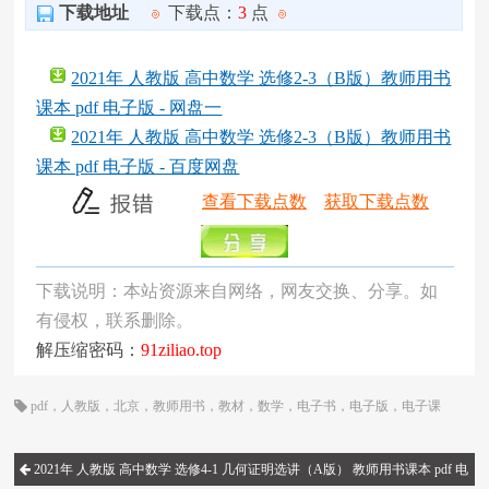
下载地址
下载点：
3
点
2021年 人教版 高中数学 选修2-3（B版）教师用书
课本 pdf 电子版 - 网盘一
2021年 人教版 高中数学 选修2-3（B版）教师用书
课本 pdf 电子版 - 百度网盘
查看下载点数
获取下载点数
下载说明：本站资源来自网络，网友交换、分享。如
有侵权，联系删除。
解压缩密码：
91ziliao.top
pdf
，
人教版
，
北京
，
教师用书
，
教材
，
数学
，
电子书
，
电子版
，
电子课
本
，
统编版
，
网课
，
课本
，
高三
，
高中
，
高二
2021年 人教版 高中数学 选修4-1 几何证明选讲（A版） 教师用书课本 pdf 电