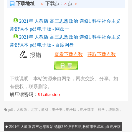
下载地址
下载点：
3
点
2021年 人教版 高三思想政治 选修1 科学社会主义
常识课本 pdf 电子版 - 网盘一
2021年 人教版 高三思想政治 选修1 科学社会主义
常识课本 pdf 电子版 - 百度网盘
查看下载点数
获取下载点数
下载说明：本站资源来自网络，网友交换、分享。如
有侵权，联系删除。
解压缩密码：
91ziliao.top
pdf
，
人教版
，
北京
，
教材
，
电子书
，
电子版
，
电子课本
，
科学
，
统编版
，
网课
，
课本
，
高三
，
高中
2021年 人教版 高三思想政治 选修2 经济学常识 教师用书课本 pdf 电子版