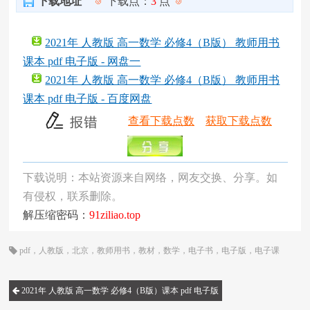
下载地址
下载点：
3
点
2021年 人教版 高一数学 必修4（B版） 教师用书
课本 pdf 电子版 - 网盘一
2021年 人教版 高一数学 必修4（B版） 教师用书
课本 pdf 电子版 - 百度网盘
查看下载点数
获取下载点数
下载说明：本站资源来自网络，网友交换、分享。如
有侵权，联系删除。
解压缩密码：
91ziliao.top
pdf
，
人教版
，
北京
，
教师用书
，
教材
，
数学
，
电子书
，
电子版
，
电子课
本
，
统编版
，
网课
，
课本
，
高一
，
高中
2021年 人教版 高一数学 必修4（B版）课本 pdf 电子版