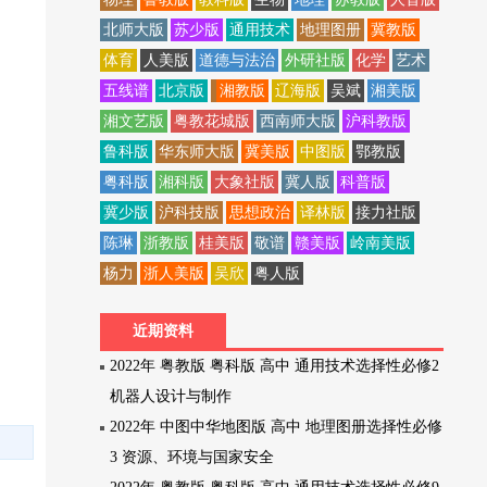
北师大版
苏少版
通用技术
地理图册
冀教版
体育
人美版
道德与法治
外研社版
化学
艺术
五线谱
北京版
湘教版
辽海版
吴斌
湘美版
湘文艺版
粤教花城版
西南师大版
沪科教版
鲁科版
华东师大版
冀美版
中图版
鄂教版
粤科版
湘科版
大象社版
冀人版
科普版
冀少版
沪科技版
思想政治
译林版
接力社版
陈琳
浙教版
桂美版
敬谱
赣美版
岭南美版
杨力
浙人美版
吴欣
粤人版
近期资料
2022年 粤教版 粤科版 高中 通用技术选择性必修2
机器人设计与制作
2022年 中图中华地图版 高中 地理图册选择性必修
3 资源、环境与国家安全