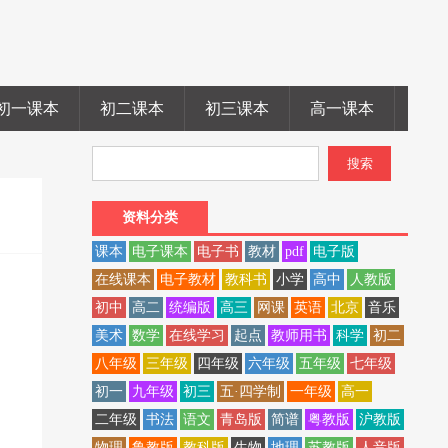
初一课本
初二课本
初三课本
高一课本
高二
资料分类
课本
电子课本
电子书
教材
pdf
电子版
在线课本
电子教材
教科书
小学
高中
人教版
初中
高二
统编版
高三
网课
英语
北京
音乐
美术
数学
在线学习
起点
教师用书
科学
初二
八年级
三年级
四年级
六年级
五年级
七年级
初一
九年级
初三
五·四学制
一年级
高一
二年级
书法
语文
青岛版
简谱
粤教版
沪教版
物理
鲁教版
教科版
生物
地理
苏教版
人音版