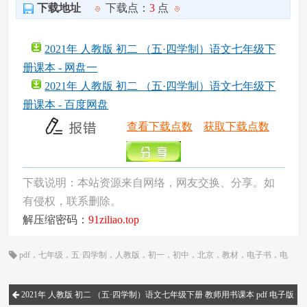
下载地址
下载点：
3
点
2021年 人教版 初二 （五·四学制）语文七年级下
册课本 - 网盘一
2021年 人教版 初二 （五·四学制）语文七年级下
册课本 - 百度网盘
查看下载点数
获取下载点数
下载说明：本站资源来自网络，网友交换、分享。如
有侵权，联系删除。
解压缩密码：
91ziliao.top
pdf
，
七年级
，
五·四学制
，
人教版
，
初一
，
初中
，
北京
，
教材
，
电子书
，
电
子版
，
电子课本
，
统编版
，
网课
，
语文
，
课本
2021年 人教版 初二 （五·四学制）语文七年级下册 教师用书课本 pdf 电子版