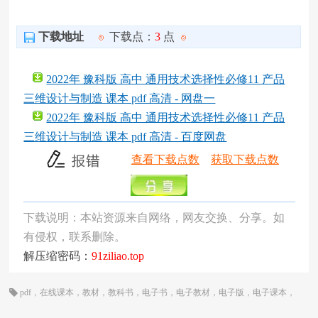
下载地址
下载点：
3
点
2022年 豫科版 高中 通用技术选择性必修11 产品
三维设计与制造 课本 pdf 高清 - 网盘一
2022年 豫科版 高中 通用技术选择性必修11 产品
三维设计与制造 课本 pdf 高清 - 百度网盘
查看下载点数
获取下载点数
下载说明：本站资源来自网络，网友交换、分享。如
有侵权，联系删除。
解压缩密码：
91ziliao.top
pdf
，
在线课本
，
教材
，
教科书
，
电子书
，
电子教材
，
电子版
，
电子课本
，
课本
，
豫科版
，
通用技术
，
高三
，
高中
，
高二