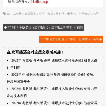
解压缩密码：
91ziliao.top
pdf
，
二年级
，
在线课本
，
小学
，
教材
，
教科书
，
电子书
，
电子教材
，
电子
版
，
电子课本
，
简谱
，
粤教花城版
，
课本
，
音乐
2022年 川教版 英语（三年级起点）三年级上册 课本 pdf 高清
2022年 湘文艺版 音乐二年级下册 课本 pdf 高清
您可能还会对这些文章感兴趣！
2022年 粤教版 粤科版 高中 通用技术选择性必修2 机器人设
计与制作
2022年 中图中华地图版 高中 地理图册选择性必修3 资源、
环境与国家安全
2022年 粤教版 粤科版 高中 通用技术选择性必修9 创造力开
发与技术发明
2022年 粤教版 粤科版 高中 通用技术选择性必修6 智能家居