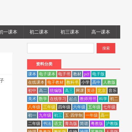
初一课本
初二课本
初三课本
高一课本
高二
资料分类
课本
电子课本
电子书
教材
pdf
电子版
电子
在线课本
电子教材
教科书
小学
高中
人教版
初中
高二
统编版
高三
网课
英语
北京
音乐
美术
数学
在线学习
起点
教师用书
科学
初二
八年级
三年级
四年级
六年级
五年级
七年级
初一
九年级
初三
五·四学制
一年级
高一
二年级
书法
语文
青岛版
简谱
粤教版
沪教版
物理
鲁教版
教科版
生物
地理
苏教版
人音版