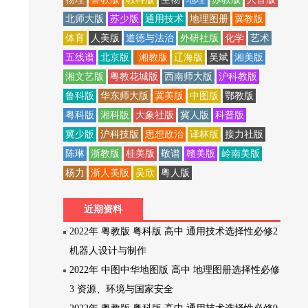
北师大版
苏少版
通用技术
地理图册
冀教版
体育
人美版
道德与法治
外研社版
化学
艺术
五线谱
北京版
湘教版
辽海版
吴斌
湘美版
湘文艺版
粤教花城版
西南师大版
沪科教版
鲁科版
华东师大版
冀美版
中图版
鄂教版
粤科版
湘科版
大象社版
冀人版
科普版
冀少版
沪科技版
思想政治
译林版
接力社版
陈琳
浙教版
桂美版
敬谱
赣美版
岭南美版
杨力
浙人美版
吴欣
粤人版
近期资料
2022年 粤教版 粤科版 高中 通用技术选择性必修2
机器人设计与制作
2022年 中图中华地图版 高中 地理图册选择性必修
3 资源、环境与国家安全