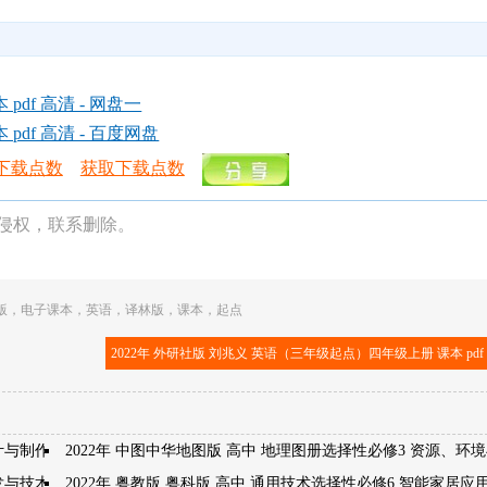
df 高清 - 网盘一
df 高清 - 百度网盘
下载点数
获取下载点数
侵权，联系删除。
版
，
电子课本
，
英语
，
译林版
，
课本
，
起点
2022年 外研社版 刘兆义 英语（三年级起点）四年级上册 课本 pdf
计与制作
2022年 中图中华地图版 高中 地理图册选择性必修3 资源、环
开发与技术发明
2022年 粤教版 粤科版 高中 通用技术选择性必修6 智能家居应