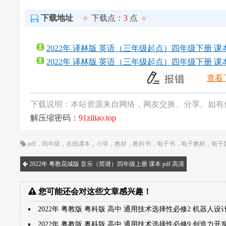
下载地址
下载点：
3
点
2022年 译林版 英语（三年级起点）四年级下册 课本 p
2022年 译林版 英语（三年级起点）四年级下册 课本 p
查看
下载说明：本站资源来自网络，网友交换、分享。如有
解压缩密码：
91ziliao.top
pdf
，
四年级
，
在线课本
，
小学
，
教材
，
教科书
，
电子书
，
电子教材
，
电子
2022年 粤教花城版 音乐（简谱）四年级上册 课本 pdf 高清
您可能还会对这些文章感兴趣！
2022年 粤教版 粤科版 高中 通用技术选择性必修2 机器人设
2022年 粤教版 粤科版 高中 通用技术选择性必修9 创造力