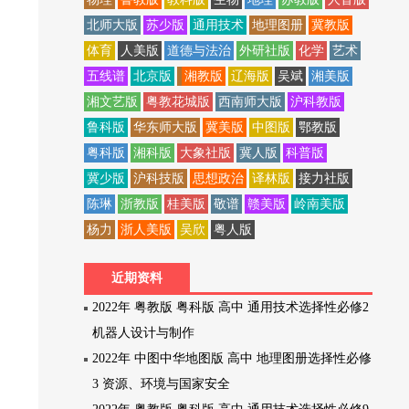
北师大版
苏少版
通用技术
地理图册
冀教版
体育
人美版
道德与法治
外研社版
化学
艺术
五线谱
北京版
湘教版
辽海版
吴斌
湘美版
湘文艺版
粤教花城版
西南师大版
沪科教版
鲁科版
华东师大版
冀美版
中图版
鄂教版
粤科版
湘科版
大象社版
冀人版
科普版
冀少版
沪科技版
思想政治
译林版
接力社版
陈琳
浙教版
桂美版
敬谱
赣美版
岭南美版
杨力
浙人美版
吴欣
粤人版
近期资料
2022年 粤教版 粤科版 高中 通用技术选择性必修2
机器人设计与制作
2022年 中图中华地图版 高中 地理图册选择性必修
3 资源、环境与国家安全