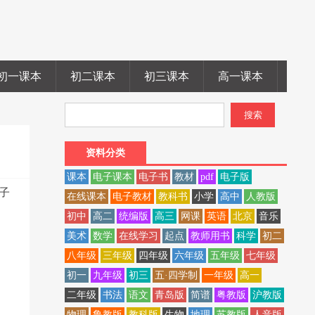
初一课本
初二课本
初三课本
高一课本
高二
资料分类
课本
电子课本
电子书
教材
pdf
电子版
电子
在线课本
电子教材
教科书
小学
高中
人教版
初中
高二
统编版
高三
网课
英语
北京
音乐
美术
数学
在线学习
起点
教师用书
科学
初二
八年级
三年级
四年级
六年级
五年级
七年级
初一
九年级
初三
五·四学制
一年级
高一
二年级
书法
语文
青岛版
简谱
粤教版
沪教版
物理
鲁教版
教科版
生物
地理
苏教版
人音版