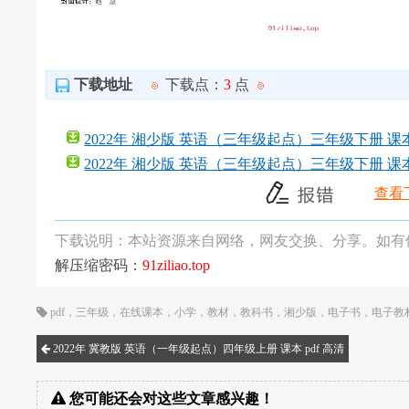
下载地址
下载点：
3
点
2022年 湘少版 英语（三年级起点）三年级下册 课本 p
2022年 湘少版 英语（三年级起点）三年级下册 课本 p
查看
下载说明：本站资源来自网络，网友交换、分享。如有
解压缩密码：
91ziliao.top
pdf
，
三年级
，
在线课本
，
小学
，
教材
，
教科书
，
湘少版
，
电子书
，
电子教
2022年 冀教版 英语（一年级起点）四年级上册 课本 pdf 高清
您可能还会对这些文章感兴趣！