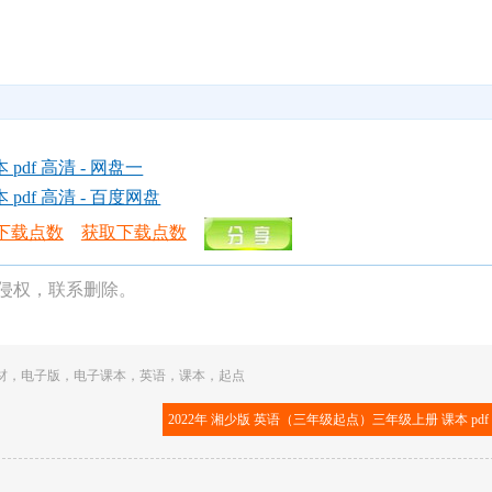
df 高清 - 网盘一
df 高清 - 百度网盘
下载点数
获取下载点数
侵权，联系删除。
材
，
电子版
，
电子课本
，
英语
，
课本
，
起点
2022年 湘少版 英语（三年级起点）三年级上册 课本 pdf