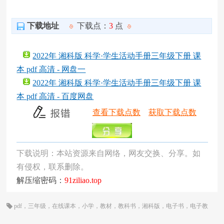
下载地址
下载点：
3
点
2022年 湘科版 科学·学生活动手册三年级下册 课
本 pdf 高清 - 网盘一
2022年 湘科版 科学·学生活动手册三年级下册 课
本 pdf 高清 - 百度网盘
查看下载点数
获取下载点数
下载说明：本站资源来自网络，网友交换、分享。如
有侵权，联系删除。
解压缩密码：
91ziliao.top
pdf
，
三年级
，
在线课本
，
小学
，
教材
，
教科书
，
湘科版
，
电子书
，
电子教
材
，
电子版
，
电子课本
，
科学
，
课本