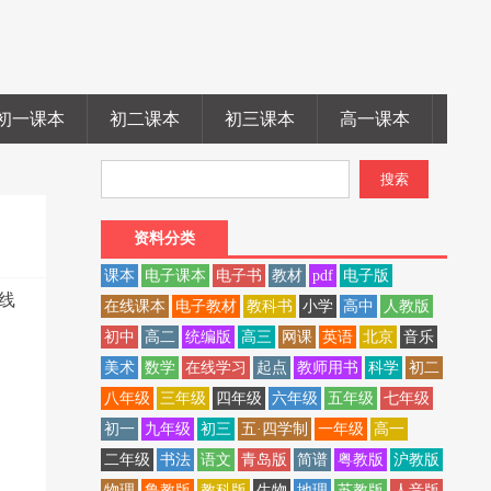
初一课本
初二课本
初三课本
高一课本
高二
资料分类
课本
电子课本
电子书
教材
pdf
电子版
在线
在线课本
电子教材
教科书
小学
高中
人教版
初中
高二
统编版
高三
网课
英语
北京
音乐
美术
数学
在线学习
起点
教师用书
科学
初二
八年级
三年级
四年级
六年级
五年级
七年级
初一
九年级
初三
五·四学制
一年级
高一
二年级
书法
语文
青岛版
简谱
粤教版
沪教版
物理
鲁教版
教科版
生物
地理
苏教版
人音版