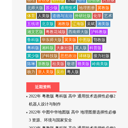
北师大版
苏少版
通用技术
地理图册
冀教版
体育
人美版
道德与法治
外研社版
化学
艺术
五线谱
北京版
湘教版
辽海版
吴斌
湘美版
湘文艺版
粤教花城版
西南师大版
沪科教版
鲁科版
华东师大版
冀美版
中图版
鄂教版
粤科版
湘科版
大象社版
冀人版
科普版
冀少版
沪科技版
思想政治
译林版
接力社版
陈琳
浙教版
桂美版
敬谱
赣美版
岭南美版
杨力
浙人美版
吴欣
粤人版
近期资料
2022年 粤教版 粤科版 高中 通用技术选择性必修2
机器人设计与制作
2022年 中图中华地图版 高中 地理图册选择性必修
3 资源、环境与国家安全