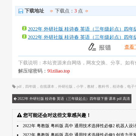
下载地址
下载点：
3
点
2022年 外研社版 桂诗春 英语（三年级起点）四年级上
2022年 外研社版 桂诗春 英语（三年级起点）四年级上
查看
下载说明：本站资源来自网络，网友交换、分享。如有
解压缩密码：
91ziliao.top
pdf
，
四年级
，
在线课本
，
外研社版
，
小学
，
教材
，
教科书
，
桂诗春
，
电子
2022年 外研社版 桂诗春 英语（三年级起点）四年级下册 课本 pdf 高清
您可能还会对这些文章感兴趣！
2022年 粤教版 粤科版 高中 通用技术选择性必修2 机器人设
2022年 粤教版 粤科版 高中 通用技术选择性必修9 创造力