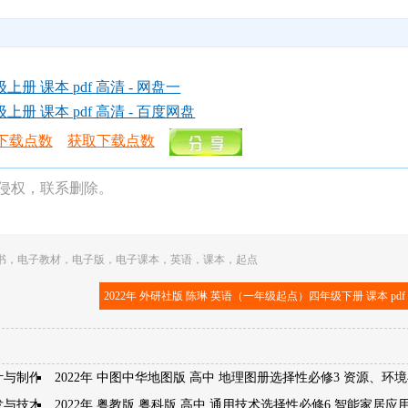
册 课本 pdf 高清 - 网盘一
册 课本 pdf 高清 - 百度网盘
下载点数
获取下载点数
侵权，联系删除。
书
，
电子教材
，
电子版
，
电子课本
，
英语
，
课本
，
起点
2022年 外研社版 陈琳 英语（一年级起点）四年级下册 课本 pdf
计与制作
2022年 中图中华地图版 高中 地理图册选择性必修3 资源、环
开发与技术发明
2022年 粤教版 粤科版 高中 通用技术选择性必修6 智能家居应