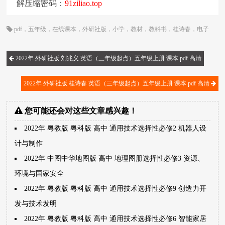
解压缩密码：
91ziliao.top
pdf
，
五年级
，
在线课本
，
外研社版
，
小学
，
教材
，
教科书
，
桂诗春
，
电子
书
，
电子教材
，
电子版
，
电子课本
，
英语
，
课本
，
起点
2022年 外研社版 刘兆义 英语（三年级起点）五年级上册 课本 pdf 高清
2022年 外研社版 桂诗春 英语（三年级起点）五年级上册 课本 pdf 高清
您可能还会对这些文章感兴趣！
2022年 粤教版 粤科版 高中 通用技术选择性必修2 机器人设
计与制作
2022年 中图中华地图版 高中 地理图册选择性必修3 资源、
环境与国家安全
2022年 粤教版 粤科版 高中 通用技术选择性必修9 创造力开
发与技术发明
2022年 粤教版 粤科版 高中 通用技术选择性必修6 智能家居