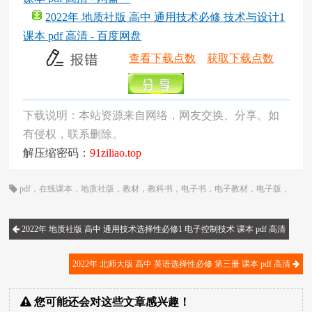
2022年 地质社版 高中 通用技术必修 技术与设计1
课本 pdf 高清 - 百度网盘
查看下载点数
获取下载点数
下载说明：本站资源来自网络，网友交换、分享。如
有侵权，联系删除。
解压缩密码：
91ziliao.top
pdf
，
在线课本
，
地质社版
，
教材
，
教科书
，
电子书
，
电子教材
，
电子版
，
电子课本
，
课本
，
通用技术
，
高三
，
高中
，
高二
2022年 地质社版 高中 通用技术选择性必修1 电子控制技术 课本 pdf 高清
2022年 北师大版 高中 英语选择性必修 第三册 课本 pdf 高清
您可能还会对这些文章感兴趣！