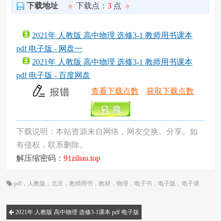
下载地址
下载点：
3
点
2021年 人教版 高中物理 选修3-1 教师用书课本
pdf 电子版 - 网盘一
2021年 人教版 高中物理 选修3-1 教师用书课本
pdf 电子版 - 百度网盘
查看下载点数
获取下载点数
下载说明：本站资源来自网络，网友交换、分享。如
有侵权，联系删除。
解压缩密码：
91ziliao.top
pdf
，
人教版
，
北京
，
教师用书
，
教材
，
物理
，
电子书
，
电子版
，
电子课
本
，
统编版
，
网课
，
课本
，
高三
，
高中
，
高二
2021年 人教版 高中物理 选修3-1课本 pdf 电子版