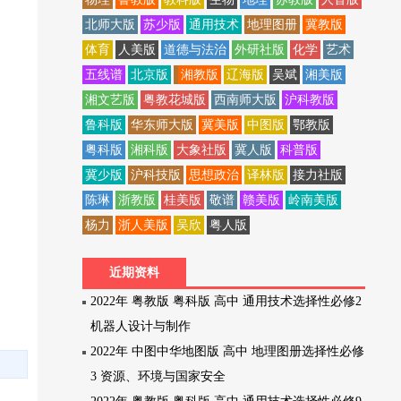
北师大版
苏少版
通用技术
地理图册
冀教版
体育
人美版
道德与法治
外研社版
化学
艺术
五线谱
北京版
湘教版
辽海版
吴斌
湘美版
湘文艺版
粤教花城版
西南师大版
沪科教版
鲁科版
华东师大版
冀美版
中图版
鄂教版
粤科版
湘科版
大象社版
冀人版
科普版
冀少版
沪科技版
思想政治
译林版
接力社版
陈琳
浙教版
桂美版
敬谱
赣美版
岭南美版
杨力
浙人美版
吴欣
粤人版
近期资料
2022年 粤教版 粤科版 高中 通用技术选择性必修2
机器人设计与制作
2022年 中图中华地图版 高中 地理图册选择性必修
3 资源、环境与国家安全