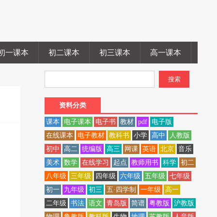
初一课本
初二课本
初三课本
高一课本
高二
资料分类
课本
电子课本
电子书
教材
pdf
电子版
在线课本
电子教材
教科书
小学
高中
人教版
初中
高二
统编版
高三
网课
英语
北京
音乐
美术
数学
在线学习
起点
教师用书
科学
初二
八年级
三年级
四年级
六年级
五年级
七年级
初一
九年级
初三
五·四学制
一年级
高一
二年级
书法
语文
青岛版
简谱
粤教版
沪教版
物理
鲁教版
教科版
生物
地理
苏教版
人音版