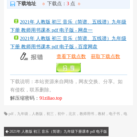
下载地址
下载点：
3
点
2021年 人教版 初三 音乐（简谱、五线谱）九年级
下册 教师用书课本 pdf 电子版 - 网盘一
2021年 人教版 初三 音乐（简谱、五线谱）九年级
下册 教师用书课本 pdf 电子版 - 百度网盘
查看下载点数
获取下载点数
下载说明：本站资源来自网络，网友交换、分享。如
有侵权，联系删除。
解压缩密码：
91ziliao.top
pdf
，
九年级
，
人教版
，
初三
，
初中
，
北京
，
教师用书
，
教材
，
电子书
，
电
子版
，
电子课本
，
统编版
，
网课
，
课本
，
音乐
2021年 人教版 初三 音乐（简谱）九年级下册课本 pdf 电子版